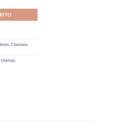
RITO
dores
,
Champús
,
,
champú
,