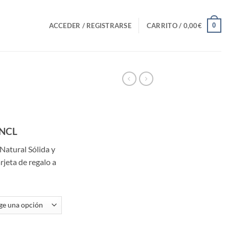
0
ACCEDER / REGISTRARSE
CARRITO /
0,00
€
go
INCL
Natural Sólida y
ios:
jeta de regalo a
de
00€
a
00€