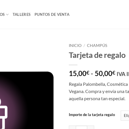
OS
TALLERES
PUNTOS DE VENTA
INICIO
/
CHAMPÚS
Tarjeta de regalo
Añadir
a la
lista
Ran
15,00
-
50,00
€
€
IVA 
de
de
deseos
Regala Palombella, Cosmética 
prec
Vegana. Compra y envía una tar
des
aquella persona tan especial.
15,
hast
50,
Importe de la tarjeta regalo
Tarjeta de regalo cantidad