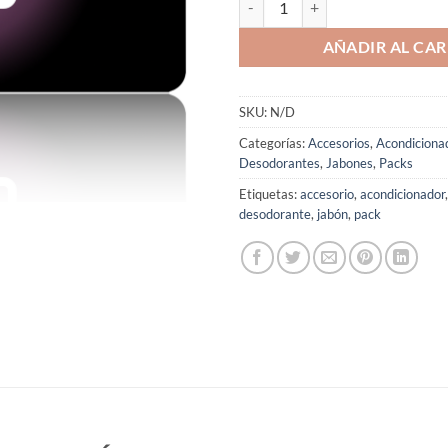
AÑADIR AL CAR
SKU:
N/D
Categorías:
Accesorios
,
Acondiciona
Desodorantes
,
Jabones
,
Packs
Etiquetas:
accesorio
,
acondicionador
desodorante
,
jabón
,
pack