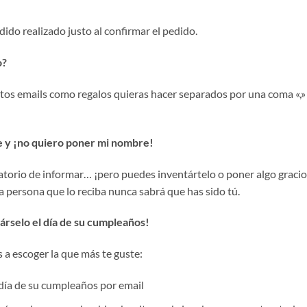
dido realizado justo al confirmar el pedido.
o?
tos emails como regalos quieras hacer separados por una coma «,» y
le y ¡no quiero poner mi nombre!
orio de informar… ¡pero puedes inventártelo o poner algo gracios
 la persona que lo reciba nunca sabrá que has sido tú.
árselo el día de su cumpleaños!
s a escoger la que más te guste:
l día de su cumpleaños por email