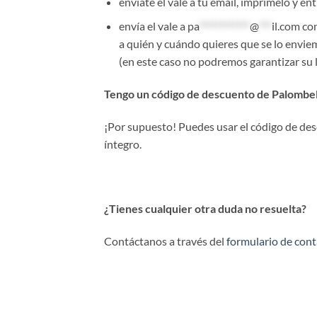
envíate el vale a tu email, imprímelo y e
envía el vale a
pa
************
@
***
il.com
con
a quién y cuándo quieres que se lo enviem
(en este caso no podremos garantizar su l
Tengo un código de descuento de Palombell
¡Por supuesto! Puedes usar el código de desc
íntegro.
¿Tienes cualquier otra duda no resuelta?
Contáctanos a través del
formulario de con